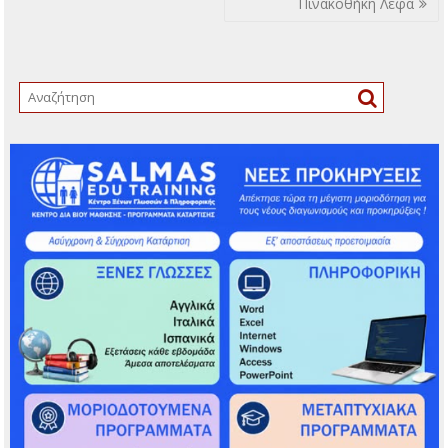
Πινακοθήκη Λέφα