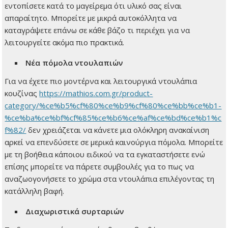
εντοπίσετε κατά το μαγείρεμα ότι υλικό σας είναι
απαραίτητο. Μπορείτε με μικρά αυτοκόλλητα να
καταγράψετε επάνω σε κάθε βάζο τι περιέχει για να
λειτουργείτε ακόμα πιο πρακτικά.
Νέα πόμολα ντουλαπιών
Για να έχετε πιο μοντέρνα και λειτουργικά ντουλάπια
κουζίνας
https://mathios.com.gr/product-
category/%ce%b5%cf%80%ce%b9%cf%80%ce%bb%ce%b1-
%ce%ba%ce%bf%cf%85%ce%b6%ce%af%ce%bd%ce%b1%c
f%82/
δεν χρειάζεται να κάνετε μια ολόκληρη ανακαίνιση
αρκεί να επενδύσετε σε μερικά καινούργια πόμολα. Μπορείτε
με τη βοήθεια κάποιου ειδικού να τα εγκαταστήσετε ενώ
επίσης μπορείτε να πάρετε συμβουλές για το πως να
αναζωογονήσετε το χρώμα στα ντουλάπια επιλέγοντας τη
κατάλληλη βαφή.
Διαχωριστικά συρταριών