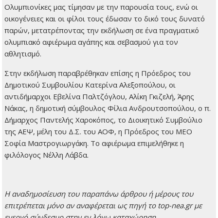
Ολυμπιονίκες μας τίμησαν με την παρουσία τους, ενώ οι
οικογένειες και οι φίλοι τους έδωσαν το δικό τους δυνατό
παρών, μετατρέποντας την εκδήλωση σε ένα πραγματικό
ολυμπιακό αφιέρωμα αγάπης και σεβασμού για τον
αθλητισμό.
Στην εκδήλωση παραβρέθηκαν επίσης η Πρόεδρος του
Δημοτικού Συμβουλίου Κατερίνα Αλεξοπούλου, οι
αντιδήμαρχοι Εβελίνα Παλτζόγλου, Αλίκη Γκιζελή, Άρης
Νάκας, η δημοτική σύμβουλος Φίλια Ανδρουτσοπούλου, ο π.
Δήμαρχος Παντελής Χαροκόπος, το Διοικητικό Συμβούλιο
της ΑΕΨ, μέλη του Δ.Σ. του ΑΟΦ, η Πρόεδρος του ΜΕΟ
Σοφία Μαστρογιωργάκη. Το αφιέρωμα επιμελήθηκε η
φιλόλογος Νέλλη Λάβδα.
H αναδημοσίευση του παραπάνω άρθρου ή μέρους του
επιτρέπεται μόνο αν αναφέρεται ως πηγή το top-nea.gr με
ενεργό σύνδεσμο στην εν λόγω καταχώρηση.