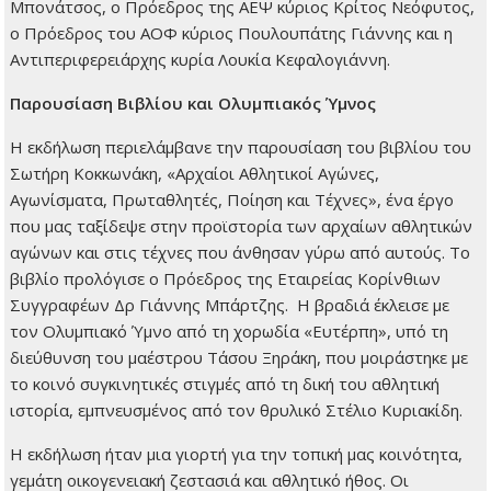
Μπονάτσος, ο Πρόεδρος της ΑΕΨ κύριος Κρίτος Νεόφυτος,
ο Πρόεδρος του ΑΟΦ κύριος Πουλουπάτης Γιάννης και η
Aντιπεριφερειάρχης κυρία Λουκία Κεφαλογιάννη.
Παρουσίαση Βιβλίου και Ολυμπιακός Ύμνος
Η εκδήλωση περιελάμβανε την παρουσίαση του βιβλίου του
Σωτήρη Κοκκωνάκη, «Αρχαίοι Αθλητικοί Αγώνες,
Αγωνίσματα, Πρωταθλητές, Ποίηση και Τέχνες», ένα έργο
που μας ταξίδεψε στην προϊστορία των αρχαίων αθλητικών
αγώνων και στις τέχνες που άνθησαν γύρω από αυτούς. Το
βιβλίο προλόγισε ο Πρόεδρος της Εταιρείας Κορίνθιων
Συγγραφέων Δρ Γιάννης Μπάρτζης. Η βραδιά έκλεισε με
τον Ολυμπιακό Ύμνο από τη χορωδία «Ευτέρπη», υπό τη
διεύθυνση του μαέστρου Τάσου Ξηράκη, που μοιράστηκε με
το κοινό συγκινητικές στιγμές από τη δική του αθλητική
ιστορία, εμπνευσμένος από τον θρυλικό Στέλιο Κυριακίδη.
Η εκδήλωση ήταν μια γιορτή για την τοπική μας κοινότητα,
γεμάτη οικογενειακή ζεστασιά και αθλητικό ήθος. Οι