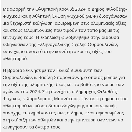
Με αφορμή την Ολυμπιακή Χρονιά 2024, ο Δήμος Φιλοθέης-
Ψυχικού και η Αθλητική Ένωση Ψυχικού (ΑΕΨ) διοργάνωσαν
μια ξεχωριστή εκδήλωση, αφιερωμένη στις ολυμπιακές αξίες
και στους Ολυμπιονίκες που τιμούν τον τόπο μας με τις
επιτυχίες τους. Η εκδήλωση φιλοξενήθηκε στην αίθουσα
εκδηλώσεων της Ελληνογαλλικής Σχολής Ουρσουλινών,
έναν χώρο ανοιχτό στην κοινότητα και τις αξίες του
αθλητισμού.
Η βραδιά ξεκίνησε με τον Γενικό Διευθυντή των
Ουρσουλινών, κ. Βασίλη Σπυρογιάννη, ο οποίος μίλησε για
την αξία της ολυμπιακής ιδέας και το βαθύτερο νόημα των
αγώνων του 2024. Στη συνέχεια, ο Δήμαρχος Φιλοθέης-
Ψυχικού, κ. Χαράλαμπος Μπονάτσος, τόνισε τη σημασία του
αθλητισμού ως μέσου διαπαιδαγώγησης και κοινωνικής
συνοχής, επισημαίνοντας πως ο Δήμος είναι αφοσιωμένος
στη στήριξη των αθλητών και στην έμπνευση των νέων να
κυνηγήσουν τα όνειρά τους.