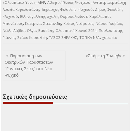
,
,
,
«Ολυμπιακό Ύμνο»
ΑΕΨ
Αθλητική Ένωση Ψυχικού
Αντιπεριφερειάρχη
,
,
Λουκία Κεφαλογιάννη
Δήμαρχος Φιλοθέης-Ψυχικού
Δήμος Φιλοθέης –
,
,
Ψυχικού
Ελληνογαλλικής σχολής Ουρσουλινών
κ. Χαράλαμπος
,
,
,
,
Μπονάτσος
Κατερίνας Στεφανίδη
Κρίτος Νεόφυτος
Νάσου Γκαβέλα
,
,
,
Νέλλη Λάβδα
Όλγας Βασδέκη
Ολυμπιακή Χρονιά 2024
Πουλουπάτης
,
,
,
,
Γιάννης
Στέλιο Κυριακίδη
ΤΑΣΟΣ ΞΗΡΑΚΗΣ
ΤΟΠΙΚΑ ΝΕΑ
χορωδία
Πλοήγηση
Παρουσίαση των
«Σπάμε τη Σιωπή!»
άρθρων
Θεατρικών Παραστάσεων
“Γυναίκες Σκιές” στο Νέο
Ψυχικό
Σχετικές δημοσιεύσεις