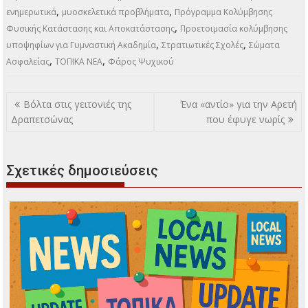
,
,
ενημερωτικά
μυοσκελετικά προβλήματα
Πρόγραμμα Κολύμβησης
,
Φυσικής Κατάστασης και Αποκατάστασης
Προετοιμασία κολύμβησης
,
,
υποψηφίων για Γυμναστική Ακαδημία
Στρατιωτικές Σχολές
Σώματα
,
,
Ασφαλείας
ΤΟΠΙΚΑ ΝΕΑ
Φάρος Ψυχικού
Πλοήγηση
Βόλτα στις γειτονιές της
Ένα «αντίο» για την Αρετή
άρθρων
Δραπετσώνας
που έφυγε νωρίς
Σχετικές δημοσιεύσεις