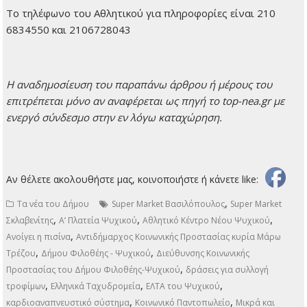
Το τηλέφωνο του Αθλητικού για πληροφορίες είναι 210
6834550 και 2106728043
H αναδημοσίευση του παραπάνω άρθρου ή μέρους του
επιτρέπεται μόνο αν αναφέρεται ως πηγή το top-nea.gr με
ενεργό σύνδεσμο στην εν λόγω καταχώρηση.
Αν θέλετε ακολουθήστε μας, κοινοποιήστε ή κάνετε like:
,
Τα νέα του Δήμου
Super Market Βασιλόπουλος
Super Market
,
,
,
Σκλαβενίτης
Α’ Πλατεία Ψυχικού
Αθλητικό Κέντρο Νέου Ψυχικού
,
Ανοίγει η πισίνα
Αντιδήμαρχος Κοινωνικής Προστασίας κυρία Μάρω
,
,
Τρέζου
Δήμου Φιλοθέης - Ψυχικού
Διεύθυνσης Κοινωνικής
,
Προστασίας του Δήμου Φιλοθέης-Ψυχικού
δράσεις για συλλογή
,
,
,
τροφίμων
Ελληνικά Ταχυδρομεία
ΕΛΤΑ του Ψυχικού
,
,
καρδιοαναπνευστικό σύστημα
Κοινωνικό Παντοπωλείο
Μικρά και