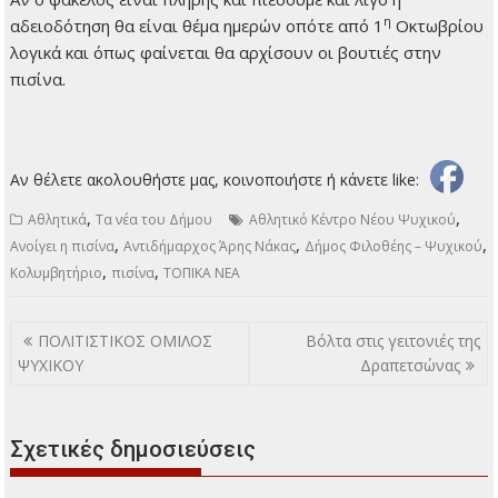
η
αδειοδότηση θα είναι θέμα ημερών οπότε από 1
Οκτωβρίου
λογικά και όπως φαίνεται θα αρχίσουν οι βουτιές στην
πισίνα.
Αν θέλετε ακολουθήστε μας, κοινοποιήστε ή κάνετε like:
,
,
Αθλητικά
Τα νέα του Δήμου
Αθλητικό Κέντρο Νέου Ψυχικού
,
,
,
Ανοίγει η πισίνα
Αντιδήμαρχος Άρης Νάκας
Δήμος Φιλοθέης – Ψυχικού
,
,
Κολυμβητήριο
πισίνα
ΤΟΠΙΚΑ ΝΕΑ
Πλοήγηση
ΠΟΛΙΤΙΣΤΙΚΟΣ ΟΜΙΛΟΣ
Βόλτα στις γειτονιές της
άρθρων
ΨΥΧΙΚΟΥ
Δραπετσώνας
Σχετικές δημοσιεύσεις