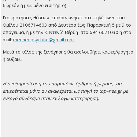
δωρεάν ή μειωμένο εισιτήριο)
Για κρατήσεις θέσεων επικοινωνήστε στο τηλέφωνο του
Ομίλου 2106714603 από Δευτέρα έως Παρασκευή 5 με 9 το
απόγευμα, ή με την κ. Ντενίζ Βέρδη στο 694 6671030 ή στο
mail:
meoneopsychiko@gmail.com
.
Μετά το τέλος της ξενάγησης θα ακολουθήσει καφές/φαγητό
ή ουζάκι.
H
αναδημοσίευση του παραπάνω άρθρου ή μέρους του
επιτρέπεται μόνο αν αναφέρεται ως πηγή το
top
–
nea
.
gr
με
ενεργό σύνδεσμο στην εν λόγω καταχώρηση.