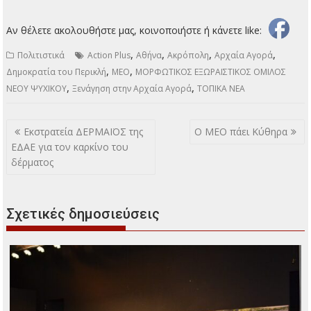
Αν θέλετε ακολουθήστε μας, κοινοποιήστε ή κάνετε like:
,
,
,
,
Πολιτιστικά
Action Plus
Αθήνα
Ακρόπολη
Αρχαία Αγορά
,
,
Δημοκρατία του Περικλή
ΜΕΟ
ΜΟΡΦΩΤΙΚΟΣ ΕΞΩΡΑΙΣΤΙΚΟΣ ΟΜΙΛΟΣ
,
,
ΝΕΟΥ ΨΥΧΙΚΟΥ
Ξενάγηση στην Αρχαία Αγορά
ΤΟΠΙΚΑ ΝΕΑ
Πλοήγηση
Εκστρατεία ΔΕΡΜΑΪΟΣ της
Ο ΜΕΟ πάει Κύθηρα
άρθρων
ΕΔΑΕ για τον καρκίνο του
δέρματος
Σχετικές δημοσιεύσεις