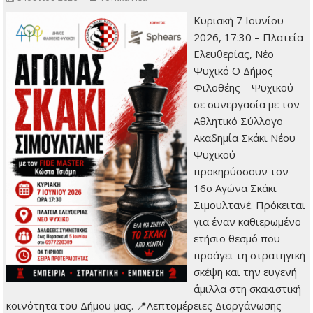
Κυριακή 7 Ιουνίου
2026, 17:30 – Πλατεία
Ελευθερίας, Νέο
Ψυχικό Ο Δήμος
Φιλοθέης – Ψυχικού
σε συνεργασία με τον
Αθλητικό Σύλλογο
Ακαδημία Σκάκι Νέου
Ψυχικού
προκηρύσσουν τον
16ο Αγώνα Σκάκι
Σιμουλτανέ. Πρόκειται
για έναν καθιερωμένο
ετήσιο θεσμό που
προάγει τη στρατηγική
σκέψη και την ευγενή
άμιλλα στη σκακιστική
κοινότητα του Δήμου μας. 📍Λεπτομέρειες Διοργάνωσης